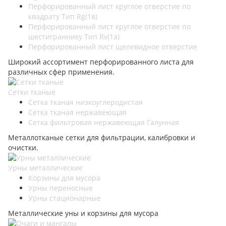
Перфорированный лист круглое отверстие по
квадрату Тип Rg(1в)
Перфорированный лист круглое отверстие по
шестиграннику Тип Rv(1а)
Перфорированный лист щелевидное отверстие
Широкий ассортимент перфорированного листа для
различных сфер применения.
Сетки тканые
Сетка тканая низкоуглеродистая
Сетка тканая нержавеющая
Сетка фильтровая нержавеющая Галунная
Металлотканые сетки для фильтрации, калибровки и
очистки.
Урны металлические
Корзины для мусора
Урны переносные
Урны стационарные
Металлические уны и корзины для мусора