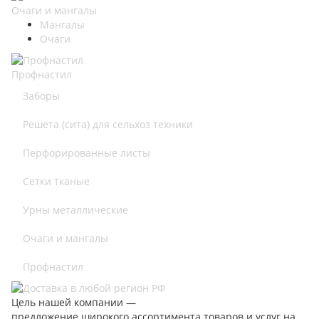
Очаги и мангалы
Мангалы
Очаги
Профнастил
Заборы
Решета (сита) для сельхоз техники
Перфорированные листы
Сетки тканые
Урны металлические
Очаги и мангалы
Профнастил
Цель нашей компании —
предложение широкого ассортимента товаров и услуг на