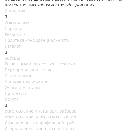
постоянно высоком качестве обслуживания.
Компания
О компании
Партнеры
Реквизиты
Политика конфиденциальности
Каталог
Заборы
Решета (сита) для сельхоз техники
Перфорированные листы
Сетки тканые
Урны металлические
Очаги и мангалы
Профнастил
Услуги
Изготовление и установка заборов
Изготовление навесов и козырьков
Лазерная резка профильной трубы
Лзерная резка листового металла