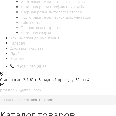
Изготовление навесов и козырьков
Лазерная резка профильной трубы
Лзерная резка листового металла
Подготовка технической документации
Гибка металла
Порошковая покраска
Лазерная сварка
Техническая документация
Галерея
Доставка и оплата
Прайсы
Контакты
+7 (934) 050-25-55
Ставрополь, 2-й Юго-Западный проезд, д.3А, оф.4
profsteel26@gmail.com
Главная
Каталог товаров
Каталог товаров