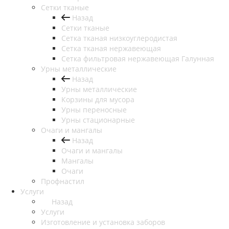
Сетки тканые
Назад
Сетки тканые
Сетка тканая низкоуглеродистая
Сетка тканая нержавеющая
Сетка фильтровая нержавеющая Галунная
Урны металлические
Назад
Урны металлические
Корзины для мусора
Урны переносные
Урны стационарные
Очаги и мангалы
Назад
Очаги и мангалы
Мангалы
Очаги
Профнастил
Услуги
Назад
Услуги
Изготовление и установка заборов