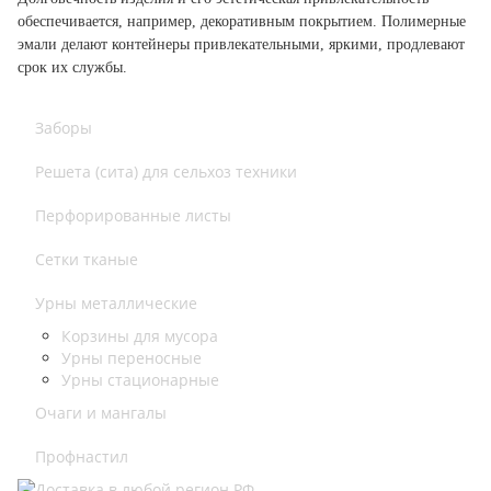
обеспечивается, например, декоративным покрытием. Полимерные
эмали делают контейнеры привлекательными, яркими, продлевают
срок их службы.
Заборы
Решета (сита) для сельхоз техники
Перфорированные листы
Сетки тканые
Урны металлические
Корзины для мусора
Урны переносные
Урны стационарные
Очаги и мангалы
Профнастил