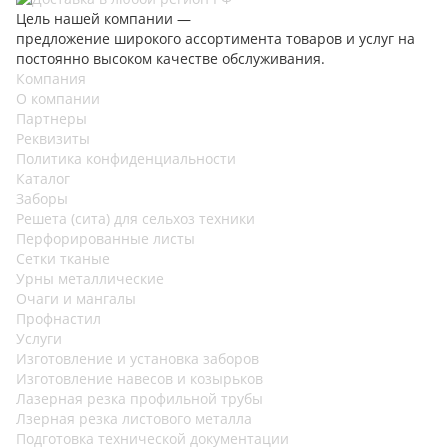
Цель нашей компании —
предложение широкого ассортимента товаров и услуг на
постоянно высоком качестве обслуживания.
Компания
О компании
Партнеры
Реквизиты
Политика конфиденциальности
Каталог
Заборы
Решета (сита) для сельхоз техники
Перфорированные листы
Сетки тканые
Урны металлические
Очаги и мангалы
Профнастил
Услуги
Изготовление и установка заборов
Изготовление навесов и козырьков
Лазерная резка профильной трубы
Лзерная резка листового металла
Подготовка технической документации