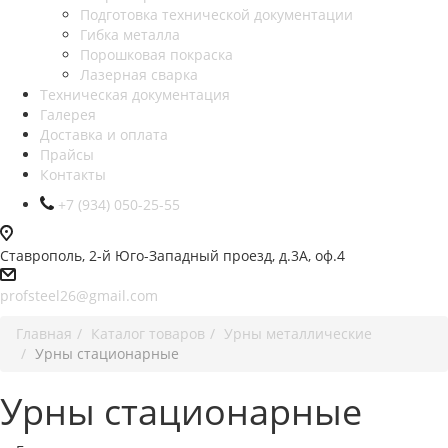
Подготовка технической документации
Гибка металла
Порошковая покраска
Лазерная сварка
Техническая документация
Галерея
Доставка и оплата
Прайсы
Контакты
+7 (934) 050-25-55
Ставрополь, 2-й Юго-Западный проезд, д.3А, оф.4
profsteel26@gmail.com
Главная
Каталог товаров
Урны металлические
Урны стационарные
Урны стационарные