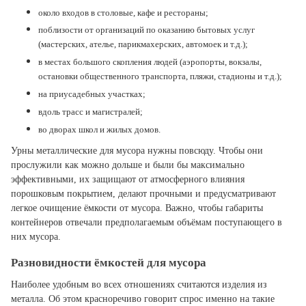
около входов в столовые, кафе и рестораны;
поблизости от организаций по оказанию бытовых услуг
(мастерских, ателье, парикмахерских, автомоек и т.д.);
в местах большого скопления людей (аэропорты, вокзалы,
остановки общественного транспорта, пляжи, стадионы и т.д.);
на приусадебных участках;
вдоль трасс и магистралей;
во дворах школ и жилых домов.
Урны металлические для мусора нужны повсюду. Чтобы они
прослужили как можно дольше и были бы максимально
эффективными, их защищают от атмосферного влияния
порошковым покрытием, делают прочными и предусматривают
легкое очищение ёмкости от мусора. Важно, чтобы габариты
контейнеров отвечали предполагаемым объёмам поступающего в
них мусора.
Разновидности ёмкостей для мусора
Наиболее удобным во всех отношениях считаются изделия из
металла. Об этом красноречиво говорит спрос именно на такие