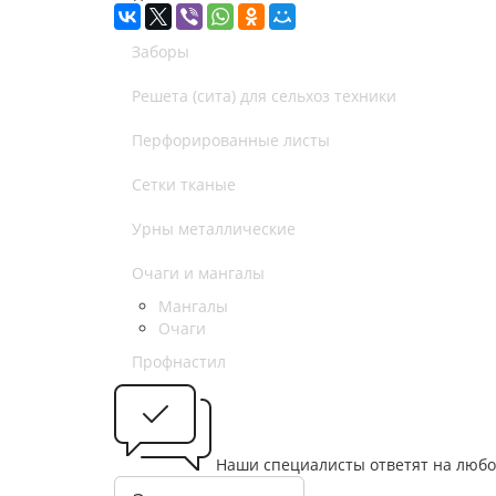
Заборы
Решета (сита) для сельхоз техники
Перфорированные листы
Сетки тканые
Урны металлические
Очаги и мангалы
Мангалы
Очаги
Профнастил
Наши специалисты ответят на любо