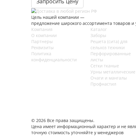
Запросить цену
Цель нашей компании —
предложение широкого ассортимента товаров и у
Компания
Каталог
О компании
Заборы
Партнеры
Решета (сита) для
Реквизиты
сельхоз техники
Политика
Перфорированные
конфиденциальности
листы
Сетки тканые
Урны металлические
Очаги и мангалы
Профнастил
© 2026 Все права защищены.
Цена имеет информационный характер и не явля
точную стоимость уточняйте у менеджеров