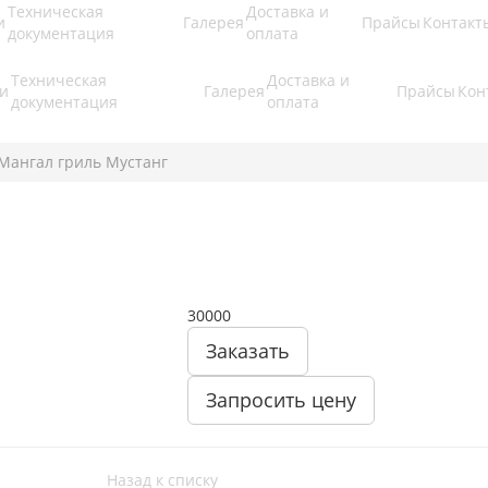
Техническая
Доставка и
и
Галерея
Прайсы
Контакт
документация
оплата
Техническая
Доставка и
ги
Галерея
Прайсы
Кон
документация
оплата
Мангал гриль Мустанг
30000
Заказать
Запросить цену
Назад к списку