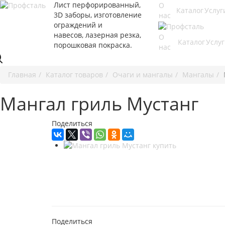
Лист перфорированный,
О
Каталог
Услуг
3D заборы, изготовление
нас
ограждений и
навесов, лазерная резка,
О
Каталог
Услу
порошковая покраска.
нас
Главная
Каталог товаров
Очаги и мангалы
Мангалы
Мангал гриль Мустанг
Поделиться
Поделиться