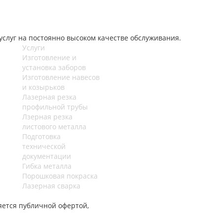
слуг на постоянно высоком качестве обслуживания.
Услуги
Изготовление и
установка заборов
Изготовление навесов
и козырьков
Лазерная резка
профильной трубы
Лзерная резка
листового металла
Подготовка
технической
документации
Гибка металла
Порошковая покраска
Лазерная сварка
ется публичной офертой,