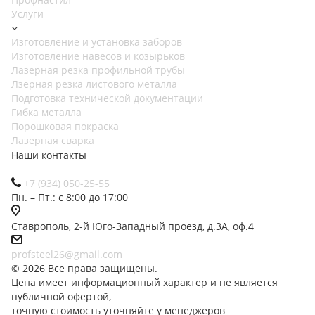
Услуги
Изготовление и установка заборов
Изготовление навесов и козырьков
Лазерная резка профильной трубы
Лзерная резка листового металла
Подготовка технической документации
Гибка металла
Порошковая покраска
Лазерная сварка
Наши контакты
+7 (934) 050-25-55
Пн. – Пт.: с 8:00 до 17:00
Ставрополь, 2-й Юго-Западный проезд, д.3А, оф.4
profsteel26@gmail.com
© 2026 Все права защищены.
Цена имеет информационный характер и не является
публичной офертой,
точную стоимость уточняйте у менеджеров