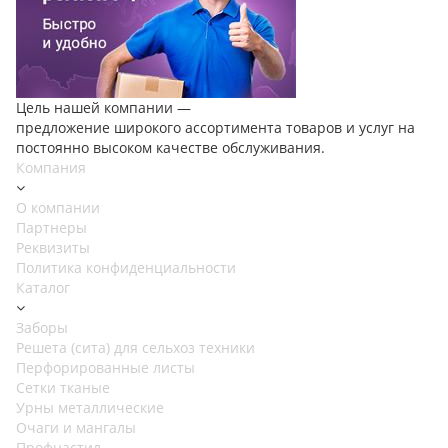
Цель нашей компании —
предложение широкого ассортимента товаров и услуг на
постоянно высоком качестве обслуживания.
Компания
О компании
Партнеры
Реквизиты
Политика конфиденциальности
Каталог
Заборы
Решета (сита) для сельхоз техники
Перфорированные листы
Сетки тканые
Урны металлические
Очаги и мангалы
Профнастил