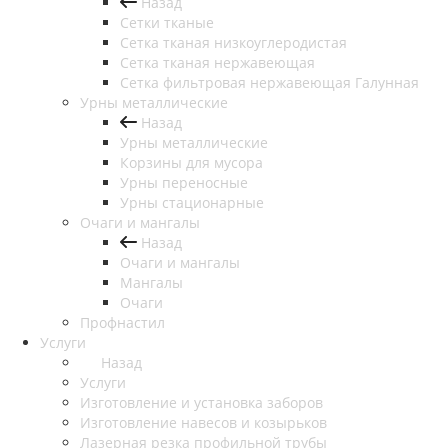
Назад
Сетки тканые
Сетка тканая низкоуглеродистая
Сетка тканая нержавеющая
Сетка фильтровая нержавеющая Галунная
Урны металлические
Назад
Урны металлические
Корзины для мусора
Урны переносные
Урны стационарные
Очаги и мангалы
Назад
Очаги и мангалы
Мангалы
Очаги
Профнастил
Услуги
Назад
Услуги
Изготовление и установка заборов
Изготовление навесов и козырьков
Лазерная резка профильной трубы