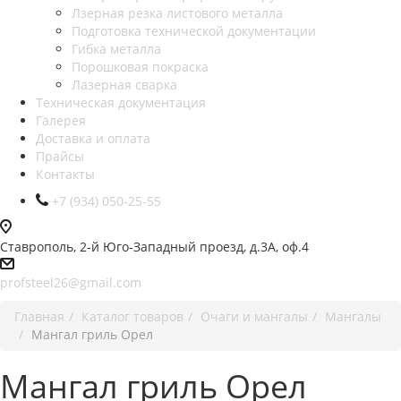
Лзерная резка листового металла
Подготовка технической документации
Гибка металла
Порошковая покраска
Лазерная сварка
Техническая документация
Галерея
Доставка и оплата
Прайсы
Контакты
+7 (934) 050-25-55
Ставрополь, 2-й Юго-Западный проезд, д.3А, оф.4
profsteel26@gmail.com
Главная
Каталог товаров
Очаги и мангалы
Мангалы
Мангал гриль Орел
Мангал гриль Орел