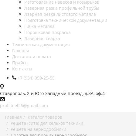
Изготовление навесов и козырьков
Лазерная резка профильной трубы
Лзерная резка листового металла
Подготовка технической документации
Гибка металла
Порошковая покраска
Лазерная сварка
Техническая документация
Галерея
Доставка и оплата
Прайсы
Контакты
+7 (934) 050-25-55
Ставрополь, 2-й Юго-Западный проезд, д.3А, оф.4
profsteel26@gmail.com
Главная
Каталог товаров
Решета (сита) для сельхоз техники
Решета на зернодробилки
Полотна для прочих зернодробилок