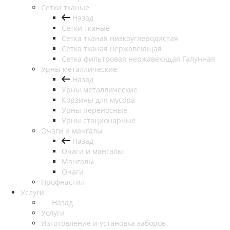
Сетки тканые
Назад
Сетки тканые
Сетка тканая низкоуглеродистая
Сетка тканая нержавеющая
Сетка фильтровая нержавеющая Галунная
Урны металлические
Назад
Урны металлические
Корзины для мусора
Урны переносные
Урны стационарные
Очаги и мангалы
Назад
Очаги и мангалы
Мангалы
Очаги
Профнастил
Услуги
Назад
Услуги
Изготовление и установка заборов