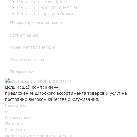
Решета на Петкус К-547
Решета на БЦС-100 и МЗС-50
Решета на зернодробилки
Перфорированные листы
Сетки тканые
Урны металлические
Очаги и мангалы
Профнастил
Цель нашей компании —
предложение широкого ассортимента товаров и услуг на
постоянно высоком качестве обслуживания.
Компания
О компании
Партнеры
Реквизиты
Политика конфиденциальности