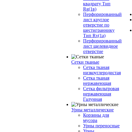
квадрату Тип
Rg(1в)
Перфорированный
лист круглое
отверстие по
шестиграннику
Тип Rv(1а)
Перфорированный
лист щелевидное
отверстие
Сетки тканые
Сетка тканая
низкоуглеродистая
Сетка тканая
нержавеющая
Сетка фильтровая
нержавеющая
Галунная
Урны металлические
Корзины для
мусора
Урны переносные
Урны