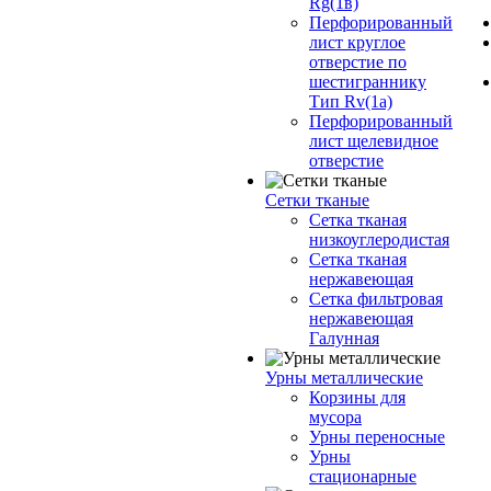
Rg(1в)
Перфорированный
лист круглое
отверстие по
шестиграннику
Тип Rv(1а)
Перфорированный
лист щелевидное
отверстие
Сетки тканые
Сетка тканая
низкоуглеродистая
Сетка тканая
нержавеющая
Сетка фильтровая
нержавеющая
Галунная
Урны металлические
Корзины для
мусора
Урны переносные
Урны
стационарные