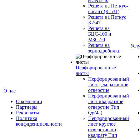
и ЗАВ-40
Решета на Петкус-
гигант (К-531)
Решета на Петкус
К-547
Решета на
БЦС-100 и
МЗС-50
Решета на
Усл
зернодробилки
Перфорированные
листы
Перфорированный
лист декоративное
отверстие
О нас
Перфорированный
О компании
лист квадратное
Партнеры
отверстие Тип
Реквизиты
Qg(4а)
Политика
Перфорированный
конфиденциальности
лист круглое
отверстие по
квадрату Тип