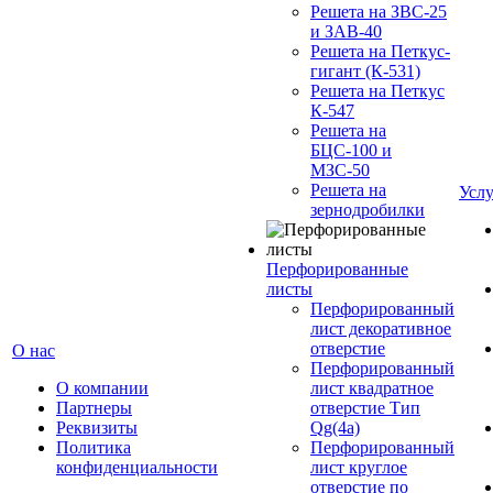
Решета на ЗВС-25
и ЗАВ-40
Решета на Петкус-
гигант (К-531)
Решета на Петкус
К-547
Решета на
БЦС-100 и
МЗС-50
Решета на
Усл
зернодробилки
Перфорированные
листы
Перфорированный
лист декоративное
отверстие
О нас
Перфорированный
О компании
лист квадратное
Партнеры
отверстие Тип
Реквизиты
Qg(4а)
Политика
Перфорированный
конфиденциальности
лист круглое
отверстие по