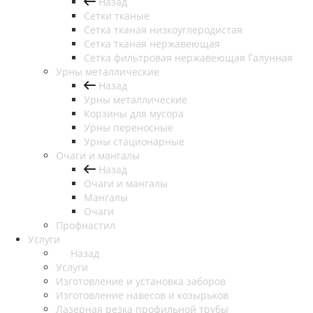
Назад
Сетки тканые
Сетка тканая низкоуглеродистая
Сетка тканая нержавеющая
Сетка фильтровая нержавеющая Галунная
Урны металлические
Назад
Урны металлические
Корзины для мусора
Урны переносные
Урны стационарные
Очаги и мангалы
Назад
Очаги и мангалы
Мангалы
Очаги
Профнастил
Услуги
Назад
Услуги
Изготовление и установка заборов
Изготовление навесов и козырьков
Лазерная резка профильной трубы