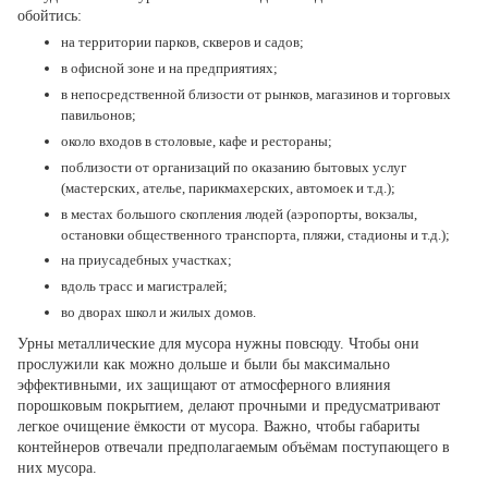
обойтись:
на территории парков, скверов и садов;
в офисной зоне и на предприятиях;
в непосредственной близости от рынков, магазинов и торговых
павильонов;
около входов в столовые, кафе и рестораны;
поблизости от организаций по оказанию бытовых услуг
(мастерских, ателье, парикмахерских, автомоек и т.д.);
в местах большого скопления людей (аэропорты, вокзалы,
остановки общественного транспорта, пляжи, стадионы и т.д.);
на приусадебных участках;
вдоль трасс и магистралей;
во дворах школ и жилых домов.
Урны металлические для мусора нужны повсюду. Чтобы они
прослужили как можно дольше и были бы максимально
эффективными, их защищают от атмосферного влияния
порошковым покрытием, делают прочными и предусматривают
легкое очищение ёмкости от мусора. Важно, чтобы габариты
контейнеров отвечали предполагаемым объёмам поступающего в
них мусора.