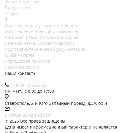
Очаги и мангалы
Профнастил
Услуги
Изготовление и установка заборов
Изготовление навесов и козырьков
Лазерная резка профильной трубы
Лзерная резка листового металла
Подготовка технической документации
Гибка металла
Порошковая покраска
Лазерная сварка
Наши контакты
+7 (934) 050-25-55
Пн. – Пт.: с 8:00 до 17:00
Ставрополь, 2-й Юго-Западный проезд, д.3А, оф.4
profsteel26@gmail.com
© 2026 Все права защищены.
Цена имеет информационный характер и не является
публичной офертой,