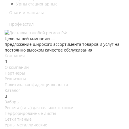
Урны стационарные
Очаги и мангалы
Профнастил
Цель нашей компании —
предложение широкого ассортимента товаров и услуг на
постоянно высоком качестве обслуживания.
Компания
О компании
Партнеры
Реквизиты
Политика конфиденциальности
Каталог
Заборы
Решета (сита) для сельхоз техники
Перфорированные листы
Сетки тканые
Урны металлические