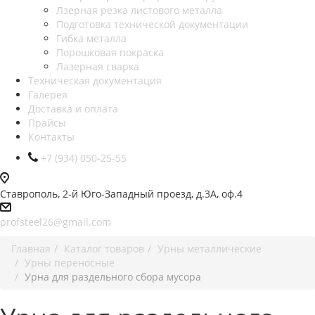
Лзерная резка листового металла
Подготовка технической документации
Гибка металла
Порошковая покраска
Лазерная сварка
Техническая документация
Галерея
Доставка и оплата
Прайсы
Контакты
+7 (934) 050-25-55
Ставрополь, 2-й Юго-Западный проезд, д.3А, оф.4
profsteel26@gmail.com
Главная
Каталог товаров
Урны металлические
Урны переносные
Урна для раздельного сбора мусора